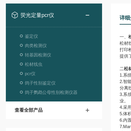
荧光定量pcr仪
详细
鉴定仪
一、
松材
肉类检测仪
打印
转基因检测仪
提供
松材线虫
二
松
pcr仪
1.
2.
鸽子性别鉴定仪
分离
鸽子鹦鹉公母性别检测仪器
3.
业。
4.
查看全部产品
5.
6.
7.M