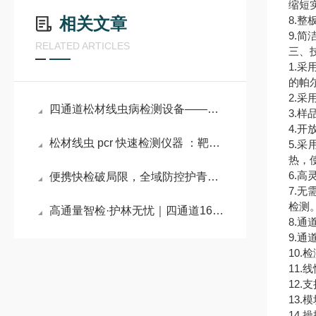
缩短
相关文章
8.
9.
RELATED ARTICLES
三、
1.
的帕
2.采
四通道松材线虫病检测设备——四通路并行快检 筑牢森林生态防疫防线
3.样
4.开
松材线虫 pcr 快速检测仪器 ：靶向识别线虫 DNA，守护全国松林资源
5.
热，
6.
便携快检破局限，全域防控护青山——松材线虫DNA检测设备应用纪实
7.
检测
高通量智检·护林无忧｜四通道16孔松材线虫检测仪，解锁批量筛查新速度
8.通
9.
10.
11.
12.支
13.
14.