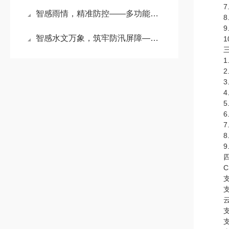
7.支
智感雨情，精准防控——多功能自动化雨量监测站赋能水文智慧监测
8.
9.
智感水文万象，筑牢防汛屏障——物联网水位雨量监测站详解
10.
三、
1.
2.测
3.
4.分
5.
6.
7.
8.
9.工
四、
CS
支持
支持
云服
支持
支持