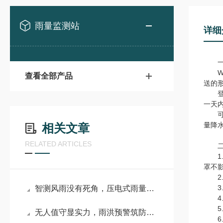
雨量监测站
详细
一
WX
查看全部产品
送的
登录
一天
可广
量降
相关文章
RELATED ARTICLES
二
1.
罩不
2.
3.
智测风雨没有死角，压电式雨量监测系统赋能智慧水务
4.
5.
无人值守显实力，雨洪预警筑防线——翻斗式雨量水位一体化监测站
6.