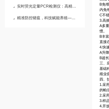
B免
实时荧光定量PCR检测仪：高精定量、极速检测，构筑分子实验核心利器
内免
C不
精准防控猪瘟，科技赋能养殖——猪瘟实时荧光定量PCR检测仪解析
3.
A多
惯。
B丰
直接
4.
A升
B超
三、
基础
殖业
四、
1.
的帕
2.采
3.样
4.开