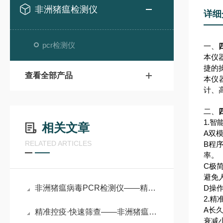
非洲猪瘟检测仪
详细
pcr检测仪
一、
本仪
捷的
查看全部产品
本仪
计、
二、
1.
相关文章
A双
RELATED ARTICLES
B程
率。
C极
避免
非洲猪瘟病毒PCR检测仪——精准溯源防隐患，科技筑牢生猪防疫防线
D操
2.
A长
精准控疫·快速筛查——非洲猪瘟病毒荧光定量PCR检测仪
衰减