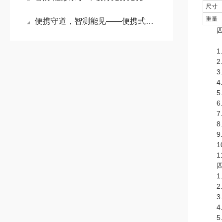
尺寸
重量
便携守道，智测能见——便携式交通能见度监测仪守护出行安全
四、
1.
2.
3.
4.
5.
6.
7.
8.
9.支
10
11.
四、
1.
2.
3.
4.
5.