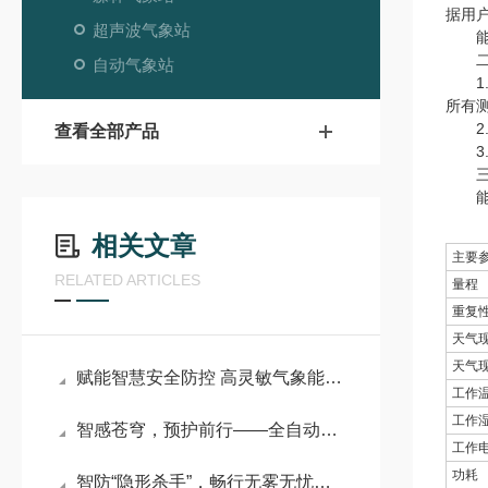
据用
超声波气象站
能见
二、
自动气象站
1.
所有测
2.
查看全部产品
3.
三、
能见度
相关文章
主要
RELATED ARTICLES
量程
重复
天气
天气
赋能智慧安全防控 高灵敏气象能见度监测系统守护全域通行安全
工作
工作
智感苍穹，预护前行——全自动大气能见度监测预报系统守护多领域安全
工作
功耗
智防“隐形杀手”，畅行无雾无忧——团雾预警能见度监测系统守护出行安全