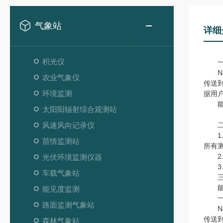
气象站
详细
积光仪
一
NJ
农业气象仪
传送
环境监测
据用
能见
太阳阳辐射综合观测站
风速风向记录仪
二
1.
苗情监测站
所有测
2.
光伏环境监测仪器
3.
车载气象站
三、
能见度
能见度监测
一、
路面监测气象站
NJ
传送
森林气象站