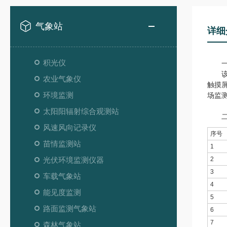
气象站
详细
积光仪
一
该设
农业气象仪
触摸
环境监测
场监
太阳阳辐射综合观测站
二
风速风向记录仪
序号
苗情监测站
1
光伏环境监测仪器
2
3
车载气象站
4
能见度监测
5
路面监测气象站
6
7
森林气象站