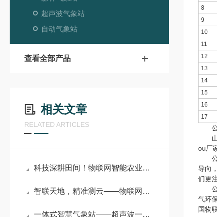
8
超声波气象站
9
自动气象站
10
11
12
查看全部产品
13
14
15
16
相关文章
17
RELATED ARTICLES
公
山东
ou
公司
科技深耕田间！物联网智能农业气象监测站开启精准种植新范式
导向
们更
公司
智联天地，精准测云——物联网智能气象监测系统的技术突破与全场景适配
气环
国物
一体式智慧气象站——超声波一体式气象站有多强？10 余项气象参数同步监测