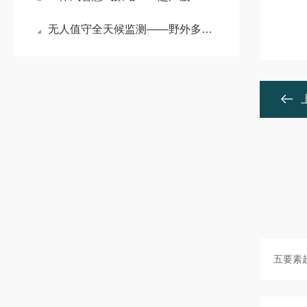
无人值守全天候监测——野外多功能自动气象站筑牢户外环境观测基石