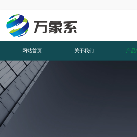
网站首页
关于我们
产品