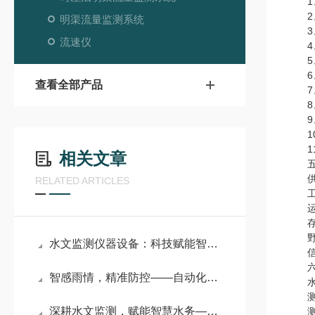
1、
2、
明渠流量监测系统
3、
流速仪
4、
5、
6、
查看全部产品
7、
8、
9、支
10
11、
相关文章
五、
供电电
RELATED ARTICLES
工作
运行温
存储温
野外
水文监测仪器设备：科技赋能智能监测，打造高效水位管控体系
信号输
六、
智感雨情，精准防控——自动化雨量监测站系统平台赋能水文监测升级
水
测距范
深耕水文监测，赋能智慧水务——投入式水位监测设备的技术价值
测距