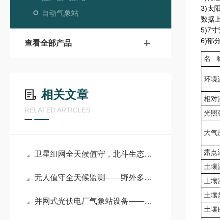
3)
太
自动气象站
数据
5)7
寸
6)部
查看全部产品
名
环境
相关文章
相对
RELATED ARTICLES
光照
大气
露点
卫星组网全天候值守，北斗生态环境监测气象站解锁智慧生态治理新范式
土壤
无人值守全天候监测——野外多功能自动气象站筑牢户外环境观测基石
土壤
土壤
并网式光伏电厂气象站设备——多维气象精准监测，护航并网光伏电站高效稳产
土壤