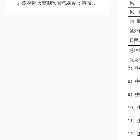
森林防火监测预警气象站：科技铸盾，以智能气象预警守护万亩林海
风 
风 
雨
紫外
日照
总辐
光合
7）
8）
9）
10
11
12）