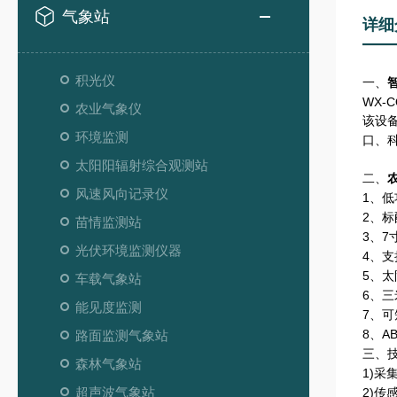
气象站
详细
积光仪
一、
WX-C
农业气象仪
该设
环境监测
口、
太阳阳辐射综合观测站
二、
风速风向记录仪
1
、低
2
、标
苗情监测站
3
、
7
光伏环境监测仪器
4
、支
5
、太
车载气象站
6
、三
能见度监测
7
、可
8
、
A
路面监测气象站
三、
森林气象站
1)
采
超声波气象站
2)
传