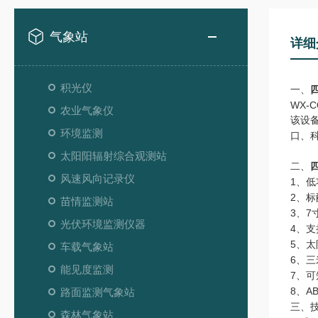
气象站
详细
积光仪
一、
WX-C
农业气象仪
该设
环境监测
口、
太阳阳辐射综合观测站
二、
风速风向记录仪
1
、低
2
、标
苗情监测站
3
、
7
光伏环境监测仪器
4
、支
5
、太
车载气象站
6
、三
能见度监测
7
、可
8
、
A
路面监测气象站
三、
森林气象站