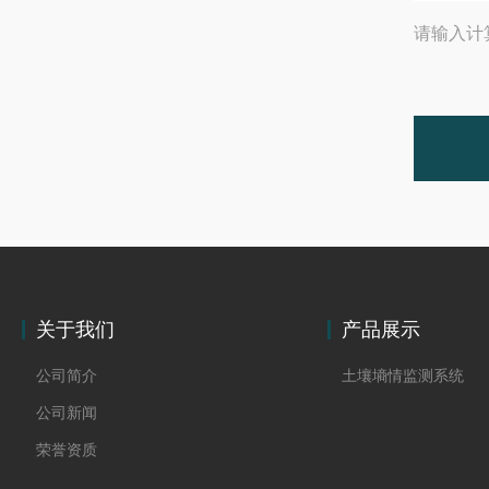
请输入计
关于我们
产品展示
公司简介
土壤墒情监测系统
公司新闻
荣誉资质