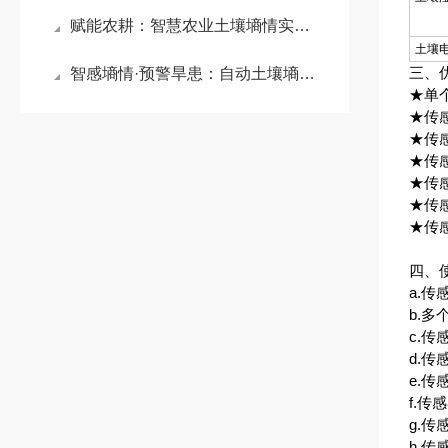
赋能农耕：智慧农业土壤墒情实时在线监测站，筑牢精准灌溉与粮食安全防线
土壤
三、
智感墒情·预警旱患：自动土壤墒情旱情监测预警系统赋能现代农业发展
★单
★传
★传
★传
★传
★传
★传
四、
a.
b.
c.
d.
e.
f.
g.
h.