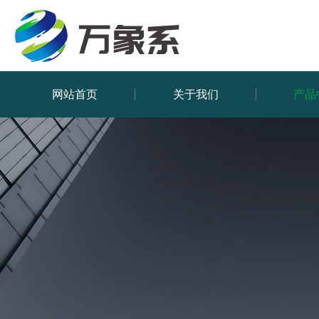
网站首页
关于我们
产品