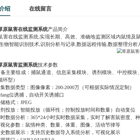
介绍
在线留言
草原鼠害在线监测系统
产品简介
鼠害在线监测系统,实现长期、高效、准确地监测区域内鼠情及
,生物智能识别技术,识别分析与记录,数据远程传输,数据整理分
草原鼠害监测系统
技术参数
设备主要组成：捕鼠通道、信息采集模块、诱剂模块、中控模块
循环型）
采集数据类型：图像像素：200-2000万（可根据实际情况定制）
全fang位诱捕，自动开关诱捕口
储格式：JPEG
诱剂投放：智能投放（循环性；控制投放时间和数量）自动复位
实时数据分析：365*24小时实时数据采集，实时了解害鼠密度
可视化参数：鼠情种类、数量、体重、图像、活动节律等
历史数据展示：支持历史数据导入系统分析，可视化展示
据接口：USB2.0/USB3.0