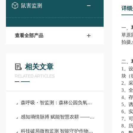
鼠害监测
详细
一、
草原
查看全部产品
拍摄
二、
相关文章
1、
块（
RELATED ARTICLES
2、
3、
4、存
森呼吸・智监测：森林公园负氧离子监测系统守护生态净土
5、
6、
感知墒情脉搏 赋能智慧农耕 —— 土壤墒情监测站系统的创新实践
7、
8、
科技破局微孢监测 智能守护作物安康——孢子自动捕捉分析系统的创新应用
9、数