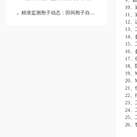
10
精准监测孢子动态：田间孢子自动捕捉分析仪助力智慧农业提质增效
11、
12
13
14
15
16
17
18、
19、M
20、M
21
22
23、
24
25、
26