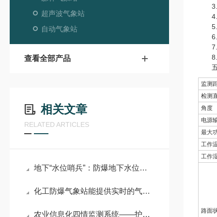
3.
超声波气象站
4.
5.
自动气象站
6.
7.
8.
查看全部产品
五、
监测
检测
相关文章
角度
电源
RELATED ARTICLES
最大
工作
工作
地下“水位哨兵”：防爆地下水位自动监测装置的隐秘守护
化工防爆气象站能提供实时的气象数据
路面
农业信息化四情监测系统——护航农耕，筑牢智慧农业丰产增收防线