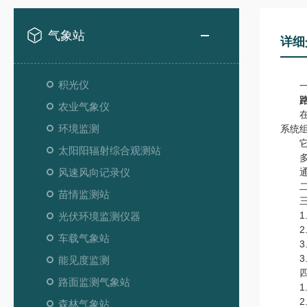
气象站
详细
积光仪
一
农业气象仪
在埋
环境监测
系统
它既
太阳阳辐射综合观测站
多光
风速风向记录仪
通过
二、
苗情监测站
三、
1.
光伏环境监测仪器
2.
车载气象站
3.
3.
能见度监测
四、
路面监测气象站
1.
2.
森林气象站