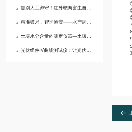
①根
告别人工蹲守！红外靶向害虫自动测报系统，让害虫无处遁形
②
③在
精准破局，智护渔安——水产病毒检测仪器筑牢养殖防线
7、
8、
土壤水分含量的测定仪器—土壤墒情的 “直播员”：实时在线系统的田间值守
9、
远程
光伏组件IV曲线测试仪：让光伏工作变的简单易懂
10