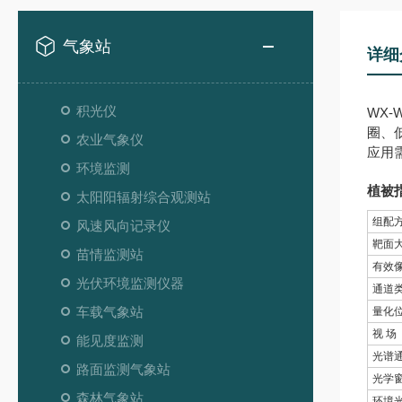
气象站
详细
积光仪
WX-
圈、
农业气象仪
应用
环境监测
植被
太阳阳辐射综合观测站
组配
风速风向记录仪
靶面
苗情监测站
有效
光伏环境监测仪器
通道
车载气象站
量化
视 场
能见度监测
光谱
路面监测气象站
光学
森林气象站
环境