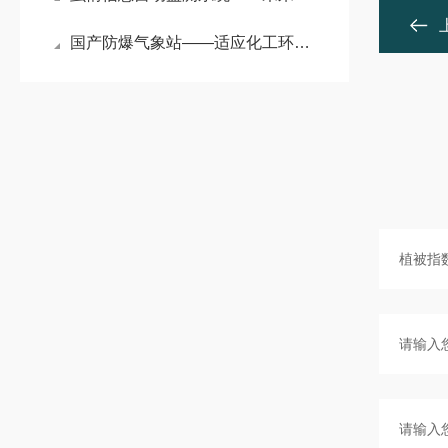
国产防爆气象站——适应化工环境需求的化工厂气象站直送2024全+境+派+送