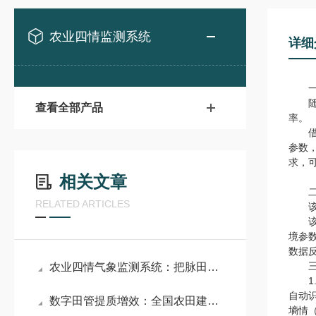
农业四情监测系统
详细
一
随着
查看全部产品
率。
借助
参数
求，
相关文章
二
RELATED ARTICLES
该系
该系
境参
数据
三、
农业四情气象监测系统：把脉田间生态 以四情监测守护粮食丰产
1.
自动
数字田管提质增效：全国农田建设综合监测监管系统助力乡村农业振兴
墒情