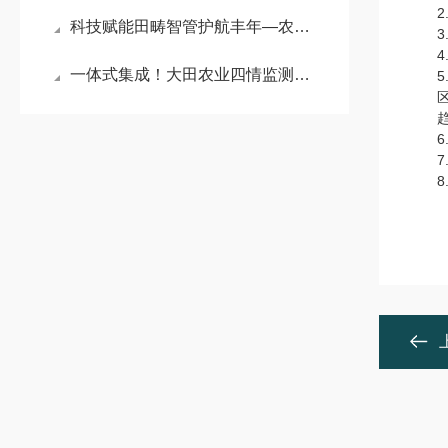
2.
科技赋能田畴智管护航丰年—农田建设综合监测监管系统赋能农业高质量发展
3.
4.
一体式集成！大田农业四情监测系统打造高标准农田数字化管控新风向
5.
区域
趋势
6.
7.
8.