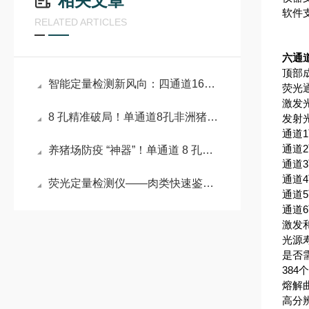
相关文章
软件支
RELATED ARTICLES
六通道
顶部
智能定量检测新风向：四通道16孔实时荧光定量PCR仪应用赋能#2026已更新
荧光
激发光
8 孔精准破局！单通道8孔非洲猪瘟检测仪筑牢养殖安全线
发射光
通道1可
通道2可
养猪场防疫 “神器”！单通道 8 孔非洲猪瘟检测仪守护猪群安全
通道3可
通道4可
荧光定量检测仪——肉类快速鉴别设备：分子诊断领域的 “火眼金睛”
通道5可
通道
激发
光源
是否
384
熔解曲
高分辨