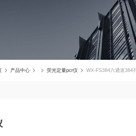
页
产品中心
荧光定量pcr仪
WX-FS384六通道384
仪