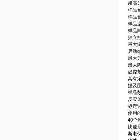
超高分
样品台
样品台
样品温
样品间
独立控
最大温
启动
最大
最大
温控范
具有
据及
样品数
反应体
标定过
使用的
40个
快速
断电