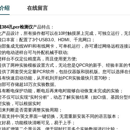
介绍
在线留言
384孔pcr检测仪
产品特点：
化产品设计，所有操作都可以在10吋触摸屏上完成，可独立运行，无
口丰富：配置了3个USB3.0、HDMI、千兆网口；
内部集成无线WIFI和有线网卡，可单机运行，亦可通过网络远程连
控的电动进样台可与外配机械手联动;
进样台不仅定位精度高，而且使用更方便;
提供了两种实验模板设置方式，无论您是QPCR的新手、经验丰富的
提供了两套荧光定量PCR软件，包括仪器版和脱机版。您可以选择
具有快速启动功能，从开机到开始PCR实验最快只需70秒；
内部可存储超10万次实验数据。
具有断电保护功能，断电后再来电时能够自动恢复未完成的实验；
时不仅可以实现“实时分析"，动态了解实验结果（如Ct值、基因分
型实验，可以根据实时
图来判断是否需要调整实验周期；
界面支持中/英文界面一键切换，无需重新安装不同的语言版本；
友好易，功能模块清晰可见，易于上手；
支持扩增第二个显示器，便于同时打开多个实验数据进行比较；