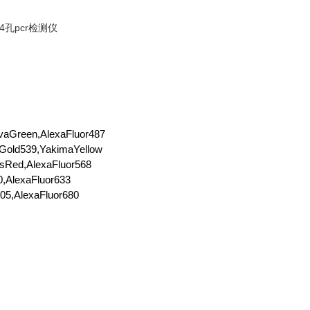
een,AlexaFluor487
539,YakimaYellow
d,AlexaFluor568
lexaFluor633
AlexaFluor680