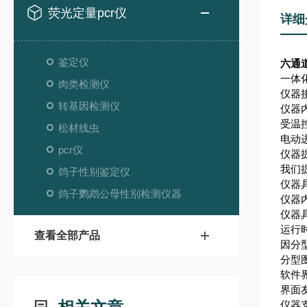
荧光定量pcr仪
详细
鉴定仪
六通道
一体
肉类检测仪
仪器接
转基因检测仪
仪器
受温
松材线虫
电动
pcr仪
仪器
我们
鸽子性别鉴定仪
仪器
鸽子鹦鹉公母性别检测仪器
仪器
仪器
运行
查看全部产品
因分
分型
软件
界面
仪器