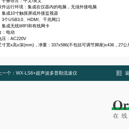
、手册语言：中文/英文
软件运行环境：集成在仪器内的电脑，无须外接电脑
：集成10寸触摸屏或外接监视器
3个USB3.0、HDMI、千兆网口
：集成无线WIFI和有线网卡
台：电动
压：AC220V
寸宽x高x深(mm)，净重：337x586(不包括可调节脚座)x436，27公
上一个：
WX-LS6+超声波多普勒流速仪
Or
在