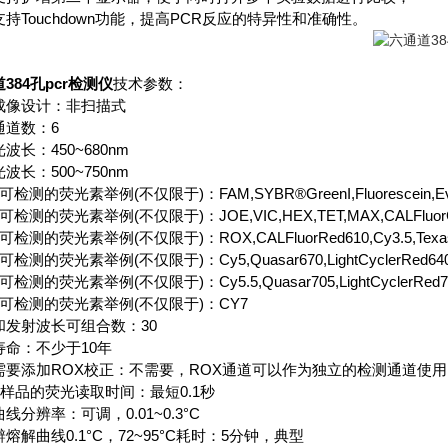
持Touchdown功能，提高PCR反应的特异性和准确性。
384孔pcr检测仪
技术参数：
成像设计：非扫描式
通道数：6
波长：450~680nm
波长：500~750nm
检测的荧光素举例(不仅限于)：FAM,SYBR®GreenI,Fluorescein,EvaGr
检测的荧光素举例(不仅限于)：JOE,VIC,HEX,TET,MAX,CALFluorGold
检测的荧光素举例(不仅限于)：ROX,CALFluorRed610,Cy3.5,TexasRe
检测的荧光素举例(不仅限于)：Cy5,Quasar670,LightCyclerRed640,A
检测的荧光素举例(不仅限于)：Cy5.5,Quasar705,LightCyclerRed705,
6可检测的荧光素举例(不仅限于)：CY7
和发射波长可组合数：30
寿命：不少于10年
需要添加ROX校正：不需要，ROX通道可以作为独立的检测通道使用
个样品的荧光读取时间：最短0.1秒
线分辨率：可调，0.01~0.3°C
熔解曲线0.1°C，72~95°C耗时：5分钟，典型