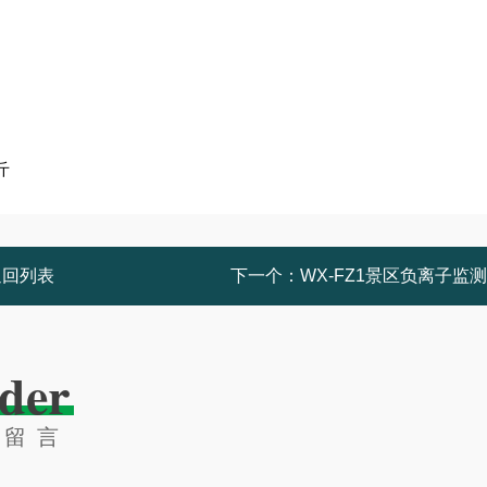
斤
返回列表
下一个：
WX-FZ1景区负离子监
der
线留言