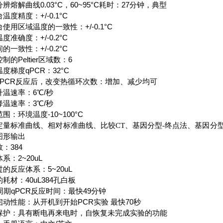
辨熔解曲线0.03°C，60~95°C耗时：27分钟，典型
温度精度：+/-0.1°C
使用区域温度的一致性：+/-0.1°C
度准确度：+/-0.2°C
的一致性：+/-0.2°C
制的Peltier区域数：6
度梯度qPCR：32°C
qPCR反应后，改变热循环次数：增加、减少均可
升温速率：6℃/秒
降温速率：3℃/秒
围：环境温度-10~100°C
定量标准曲线、相对标准曲线、比较CT、基因分型-终点法、基因分型-
图形输出
：384
系：2~20uL
的反应体系：5~20uL
耗材：40uL384孔白板
周期qPCR反应时间：最快49分钟
启动性能：从开机到开始PCR实验 最快70秒
保护：具有断电再来电时，自恢复未完成实验的功能