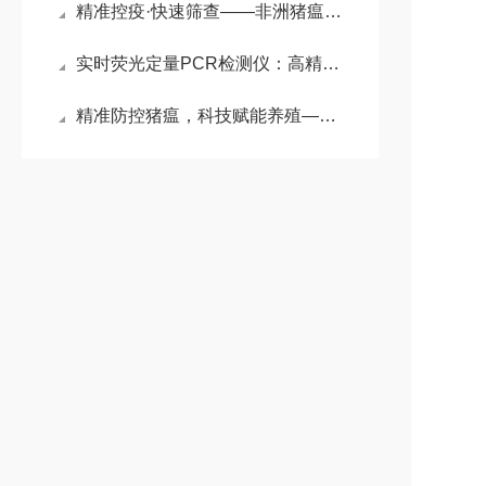
精准控疫·快速筛查——非洲猪瘟病毒荧光定量PCR检测仪
实时荧光定量PCR检测仪：高精定量、极速检测，构筑分子实验核心利器
精准防控猪瘟，科技赋能养殖——猪瘟实时荧光定量PCR检测仪解析