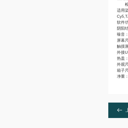
检测通
适用染料
Cy5,
软件功
阴阳
噪音：<
屏幕尺
触摸
外接U
热盖
外观尺寸
箱子尺
净重：