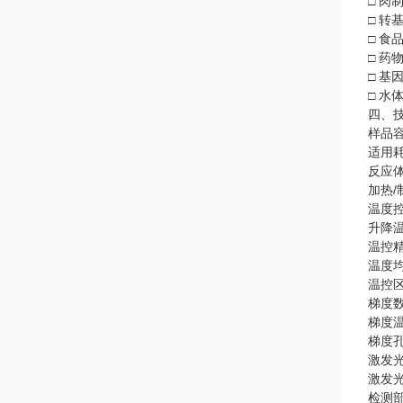
□ 肉
□ 转
□ 食
□ 药
□ 基
□ 水
四、
样品容
适用耗
反应体
加热
温度控
升降温
温控精
温度均
温控区
梯度数
梯度
梯度
激发光
激发光
检测