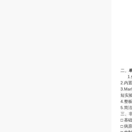
二、
1.
2.内
3.M
短实
4.整
5.
三、
□ 基
□ 病