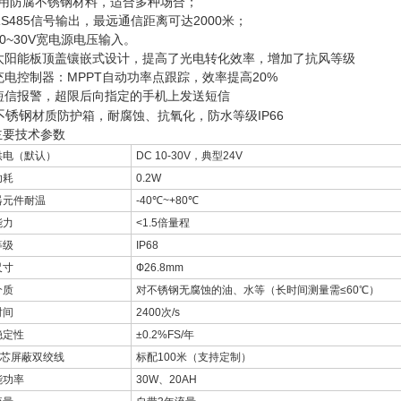
选用防腐不锈钢材料，适合多种场合；
RS485信号输出，最远通信距离可达2000米；
10~30V宽电源电压输入。
、太阳能板顶盖镶嵌式设计，提高了光电转化效率，增加了抗风等级
充电控制器：MPPT自动功率点跟踪，效率提高20%
、短信报警，超限后向指定的手机上发送短信
不锈钢
材质防护箱，耐腐蚀、抗氧化，防水等级IP66
主要技术参数
供电（默认）
DC 10-30V，典型24V
功耗
0.2W
器元件耐温
-40℃~+80℃
能力
<1.5倍量程
等级
IP68
尺寸
Ф26.8mm
介质
对不锈钢无腐蚀的油、水等（长时间测量需≤60℃）
时间
2400次/s
稳定性
±0.2%FS/年
四芯屏蔽双绞线
标配100米（支持定制）
能功率
30W、20AH