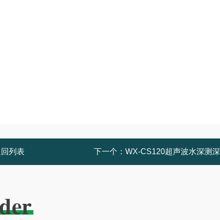
返回列表
下一个：
WX-CS120超声波水深测
der