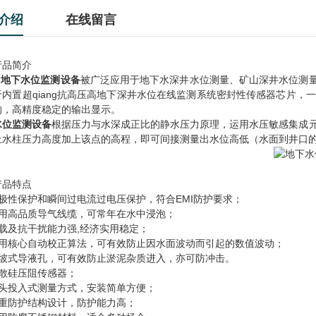
介绍
在线留言
产品简介
1
地下水位监测设备
被广泛应用于地下水深井水位测量、矿山深井水位测量、
于内置超qiang抗高压高地下深井水位在线监测系统密封性传感器芯片
的，高精度稳定的输出显示。
水位监测设备
根据压力与水深成正比的静水压力原理，运用水压敏感集成
上水柱压力高度加上该点的高程，即可间接测量出水位高低（水面到井口
产品特点
反极性保护和瞬间过电流过电压保护，符合EMI防护要求；
采用高品质导气线缆，可常年在水中浸泡；
过载及抗干扰能力强,经济实用稳定；
采用核心自动校正算法，可有效防止因水面波动而引起的数值波动；
斜坡式导液孔，可有效防止淤泥杂质进入，亦可防冲击。
扩散硅压阻传感器；
探头投入式测量方式，安装简单方便；
多重防护结构设计，防护能力高；