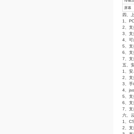
传输
屏幕
四、
1、
2、
3、支
4、可
5、
6、
7、支持
五、安
1、
2、
3、
4、j
5、
6、
7、支持
六、
1、
2、