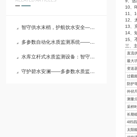
RELATED ARTICLES
9、
10、
11、
12
13、
智守供水末梢，护航饮水安全——二次供水水质在线监测仪详解
14
15、
多参数自动化水质监测系统——水环境治理的“智能哨兵”
三、
直流
水库立杆式水质监测设备：智守碧水安澜，赋能水库生态精细化管护
最大
变送
守护碧水安澜——多参数水质监测设备系统赋能水环境精细化管控
过载
防护
外径
测量
采样
长期
485
太阳