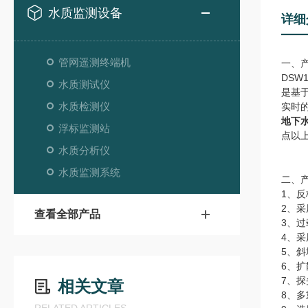
水质监测设备
详细
管网遥测终端机
一、
DSW
水质测试仪
是基
水质检测仪
实时
地下
浮标监测站
点以
水质分析仪
水质监测系统
二、
1、
2、
查看全部产品
3、
4、
5、
6、
7、
相关文章
8、