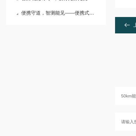
便携守道，智测能见——便携式交通能见度监测仪守护出行安全