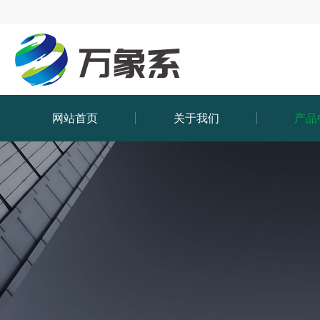
网站首页
关于我们
产品