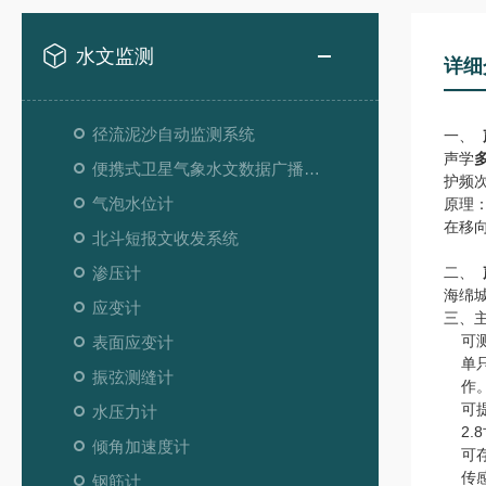
水文监测
详细
径流泥沙自动监测系统
一、
声学
便携式卫星气象水文数据广播接收设备
护频
气泡水位计
原理
在移
北斗短报文收发系统
渗压计
二、
海绵
应变计
三、
可
表面应变计
单
振弦测缝计
作
可
⽔压⼒计
2
倾角加速度计
可
传
钢筋计