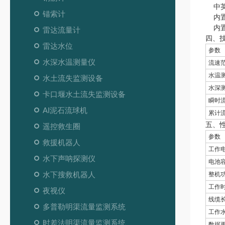
中
锚索计
内
内
雷达流量计
四、
雷达水位
参数
水深水温测量仪
流速
水温
水土流失监测设备
水深
卡口堰水土流失监测设备
瞬时
AI泥石流球机
累计
五、
遥控救生圈
参数
救援机器人
工作
水下声呐探测仪
电池
水下搜救机器人
整机
工作
夜视仪
线缆
多普勒明渠流量监测系统
工作
时差法明渠流量监测系统
数据