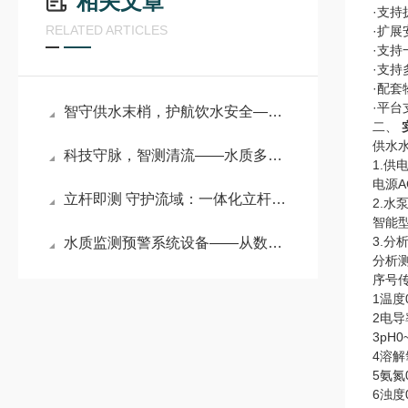
相关文章
·支
RELATED ARTICLES
·扩展
·支持
·支持
·配
·平台
智守供水末梢，护航饮水安全——二次供水水质在线监测仪详解
二、
供水
科技守脉，智测清流——水质多参数在线自动监测站的生态力量
1.供
电源A
立杆即测 守护流域：一体化立杆河流水质监测站的实战赋能
2.水
智能型
3.分
水质监测预警系统设备——从数据到预警：水质监测系统的守护之道
分析
序号
1温度
2电导
3pH0
4溶解
5氨氮0
6浊度