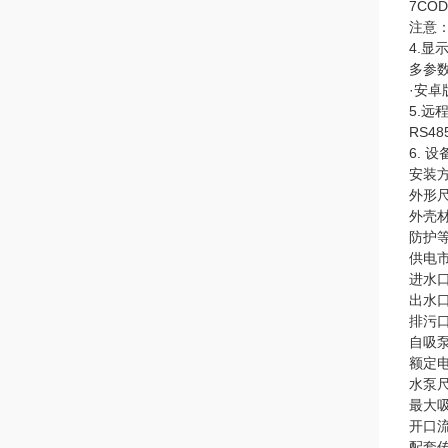
7COD
注意：
4.显
多参
·安卓
5.远
RS4
6. 
安装
外形尺寸
外壳材
防护等
供电市
进水口
出水口
排污口
自吸泵
额定电压
水泵尺寸
最大吸
开口流量
配套传感