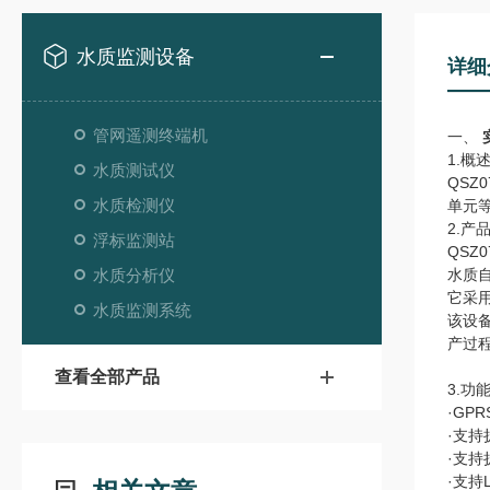
水质监测设备
详细
管网遥测终端机
一、
1.概
水质测试仪
QS
水质检测仪
单元
2.产
浮标监测站
QSZ
水质分析仪
水质
它采
水质监测系统
该设
产过
查看全部产品
3.功
·GP
·支持
·支
·支持