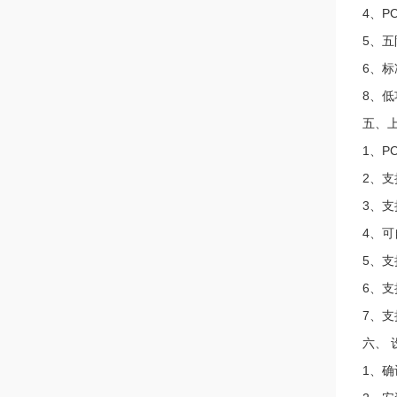
4、P
5、
6、标
8、低
五、
1、
2、
3、支
4、可
5、
6、
7、支持
六、 
1、