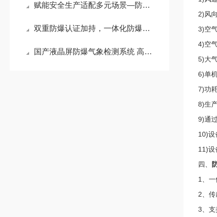
赋能安全生产适配多元场景—防爆气象站环境监测系统的应用价值与行业意义
2)风向
双重防爆认证加持，一体化防爆自动气象站筑牢高危工业厂区气象安全监测屏障
3)空气
4)空
国产液晶屏防爆气象检测系统 高危环境精准监测的安全利器#2026已更新
5)大气
6)单
7)功耗
8)生产
9)
10)
11)
四、
1、
2、传
3、