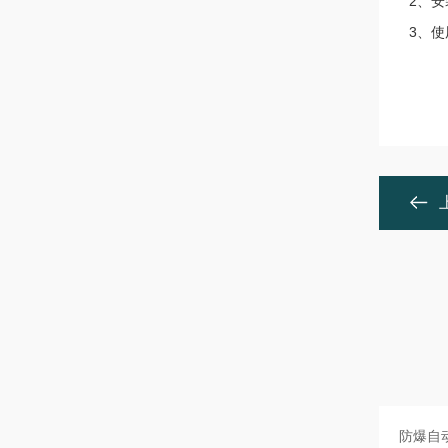
2、
3、