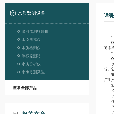
水质监测设备
详细
管网遥测终端机
一
1.
水质测试仪
QS
水质检测仪
通讯
2.
浮标监测站
QS
水质分析仪
水质
等。
水质监测系统
该设
厂生
3.
查看全部产品
·G
·支
·支
·支持
·支