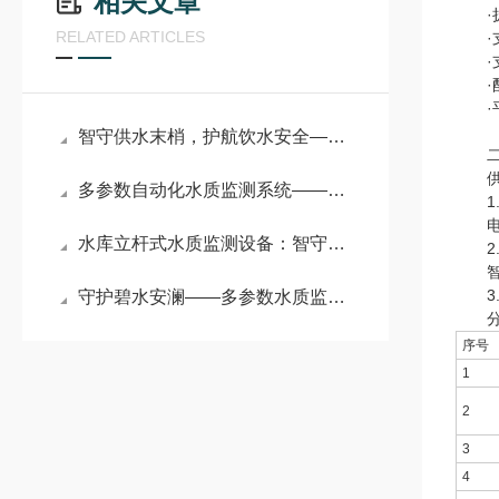
相关文章
·扩
RELATED ARTICLES
·支持
·支持
·配
·平
智守供水末梢，护航饮水安全——二次供水水质在线监测仪详解
二
供水
多参数自动化水质监测系统——水环境治理的“智能哨兵”
1.
电源
水库立杆式水质监测设备：智守碧水安澜，赋能水库生态精细化管护
2.
智能型
3.
守护碧水安澜——多参数水质监测设备系统赋能水环境精细化管控
分析
序号
1
2
3
4