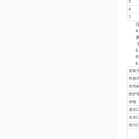
5
6
7
注意：
4.
多参
·安卓
5.
RS4
6.
安装
外形
外壳
防护
供电
进水
出水
排污