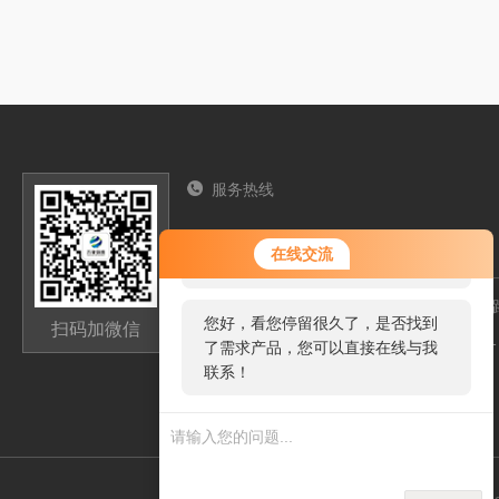
服务热线
13276362033
您好！欢迎前来咨询，很高兴为您
在线交流
服务，请问您要咨询什么问题呢？
山东省潍坊高新区新城街道玉清社区光电路
您好，看您停留很久了，是否找到
扫码加微信
高新区光电产业加速器（一期）1号楼301
了需求产品，您可以直接在线与我
联系！
1294284350qq.com