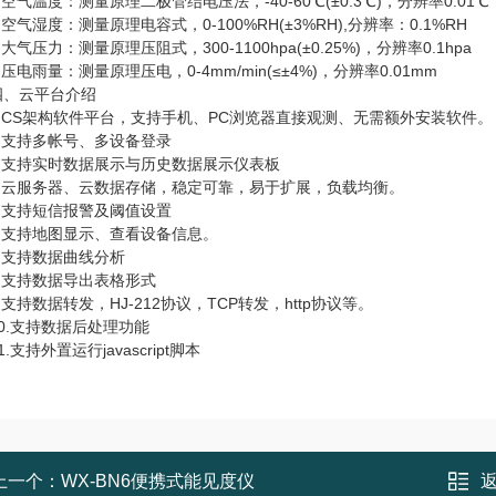
气温度：测量原理二极管结电压法，-40-60℃(±0.3℃)，分辨率0.01℃
气湿度：测量原理电容式，0-100%RH(±3%RH),分辨率：0.1%RH
气压力：测量原理压阻式，300-1100hpa(±0.25%)，分辨率0.1hpa
电雨量：测量原理压电，0-4mm/min(≤±4%)，分辨率0.01mm
云平台介绍
CS架构软件平台，支持手机、PC浏览器直接观测、无需额外安装软件。
支持多帐号、多设备登录
支持实时数据展示与历史数据展示仪表板
云服务器、云数据存储，稳定可靠，易于扩展，负载均衡。
支持短信报警及阈值设置
支持地图显示、查看设备信息。
支持数据曲线分析
支持数据导出表格形式
持数据转发，HJ-212协议，TCP转发，http协议等。
.支持数据后处理功能
支持外置运行javascript脚本
上一个：
WX-BN6便携式能见度仪