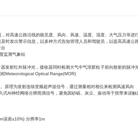
成，对高速公路沿线的能见度、风向、风速、温度、湿度、大气压力等进
能及时发出警示信息，以多种方式告知管理人员和驾驶员，以提高高速公
平台
器发射红外脉冲光，接收器同时检测大气中气溶胶粒子前向散射的脉冲
gical Optical Range(MOR)
。原理为发射连续变频超声波信号，通过测量相对相位来检测风速风向
入式AI神经网络分辨雨滴信号，避免因砂砾、灰尘、振动等干扰带来误触
误差±10%) 分辨率1m