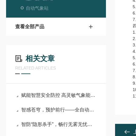
4.空
5.空
自动气象站
6.大
7.压
四、
查看全部产品
1.
2.
3.
4.
相关文章
5.
6.
RELATED ARTICLES
7.
8.
9.支
10
赋能智慧安全防控 高灵敏气象能见度监测系统守护全域通行安全
11.
智感苍穹，预护前行——全自动大气能见度监测预报系统守护多领域安全
智防“隐形杀手”，畅行无雾无忧——团雾预警能见度监测系统守护出行安全