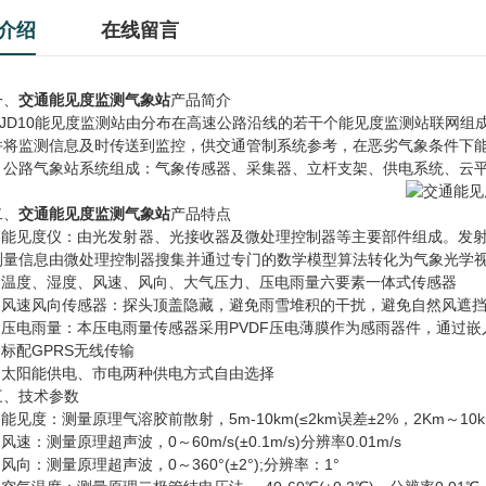
介绍
在线留言
、
交通能见度监测气象站
产品简介
D10能见度监测站由分布在高速公路沿线的若干个能见度监测站联网组
并将监测信息及时传送到监控，供交通管制系统参考，在恶劣气象条件下
。公路气象站系统组成：气象传感器、采集器、立杆支架、供电系统、云
、
交通能见度监测气象站
产品特点
能见度仪：由光发射器、光接收器及微处理控制器等主要部件组成。发射
量信息由微处理控制器搜集并通过专门的数学模型算法转化为气象光学视程Meteorolo
温度、湿度、风速、风向、大气压力、压电雨量六要素一体式传感器
风速风向传感器：探头顶盖隐藏，避免雨雪堆积的干扰，避免自然风遮挡
压电雨量：本压电雨量传感器采用PVDF压电薄膜作为感雨器件，通过嵌
标配GPRS无线传输
太阳能供电、市电两种供电方式自由选择
技术参数
见度：测量原理气溶胶前散射，5m-10km(≤2km误差±2%，2Km～10km
速：测量原理超声波，0～60m/s(±0.1m/s)分辨率0.01m/s
向：测量原理超声波，0～360°(±2°);分辨率：1°