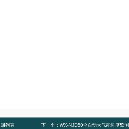
返回列表
下一个：
WX-NJD50全自动大气能见度监