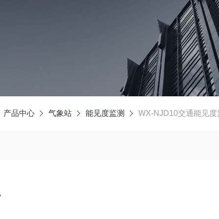
产品中心
气象站
能见度监测
WX-NJD10交通能见
站