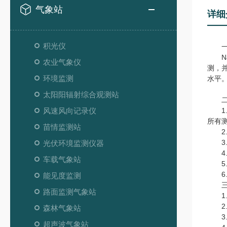
气象站
详细
积光仪
一
NJ
农业气象仪
测，
环境监测
水平
太阳阳辐射综合观测站
二
风速风向记录仪
1.
所有测
苗情监测站
2.
3.
光伏环境监测仪器
4.
车载气象站
5.
6.
能见度监测
三、
路面监测气象站
1.能
2.风
森林气象站
3.风
超声波气象站