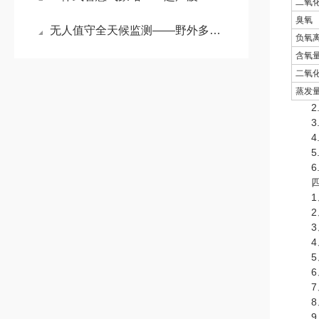
二氧
臭氧
无人值守全天候监测——野外多功能自动气象站筑牢户外环境观测基石
负氧
含氧
二氧
蒸发
2.
3.
4.
5.
6.生
四、
1、
2、
3、
4、
5、
6、
7、
8、
9、支