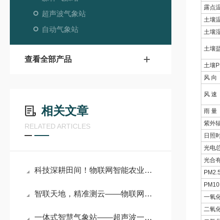
露点
超声波气象站
土壤
自动气象站
土壤
土壤
查看全部产品
土壤P
风 向
风 速
相关文章
雨 量
紫外
RELATED ARTICLES
日照
光电
光合
科技深耕田间！物联网智能农业气象监测站开启精准种植新范式
PM2.
PM10
智联天地，精准测云——物联网智能气象监测系统的技术突破与全场景适配
一氧
二氧
一体式智慧气象站——超声波一体式气象站有多强？10 余项气象参数同步监测