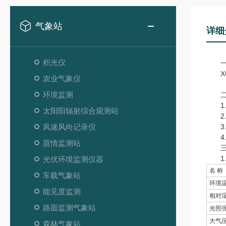
气象站
详细
积光仪
一
XQ
农业气象仪
环境监测
二
1.
太阳阳辐射综合观测站
2.
风速风向记录仪
3.显
4.
苗情监测站
三、
1.
光伏环境监测仪器
名 称
车载气象站
环境
能见度监测
相对
路面监测气象站
光照
大气
森林气象站