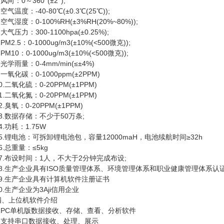
向：0～360°(±2°);
温度：-40-80℃(±0.3℃(25℃));
气湿度：0-100%RH(±3%RH(20%~80%));
压力：300-1100hpa(±0.25%);
2.5：0-1000ug/m3(±10%(<500微克));
10：0-1000ug/m3(±10%(<500微克));
学雨量：0-4mm/min(≤±4%)
氧化碳：0-1000ppm(±2PPM)
二氧化硫：0-20PPM(±1PPM)
二氧化氮：0-20PPM(±1PPM)
臭氧：0-20PPM(±1PPM)
数据存储：不少于50万条;
功耗：1.75W
锂电池：可拆卸锂电池包，容量12000maH，电池续航时间≥32h
总重量：≤5kg
.布设时间：1人，不大于2分钟完成布设;
.生产企业具有ISO质量管理体系、环境管理体系和职业健康管理体系认
.生产企业具有计算机软件注册证书
生产企业为3Aji信用企业
上位机软件介绍
PC单机版数据接收、存储、查看、分析软件
支持串口数据接收、处理、展示