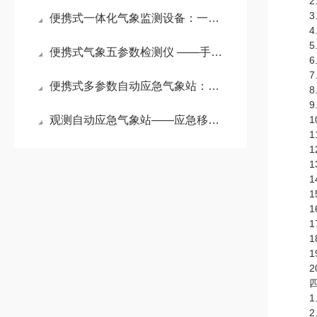
2.风
3.空气
便携式一体化气象监测设备：一机集成多要素，移动监测守护全域安全
4.空
5.大气
便携式气象五参数检测仪 ——手持气象哨兵，解锁全域精细化环境监测新方式
6.PM
7.PM
便携式多参数自动应急气象站：便携智测全天候，应急气象护平安
8.光
9.一
观测自动应急气象站——应急移动自动气象站：户外作业的 “气象安全盾”
10.
11.
12.
13.
14.
15.
16.
17
18
19
20.
四、
1.
2.