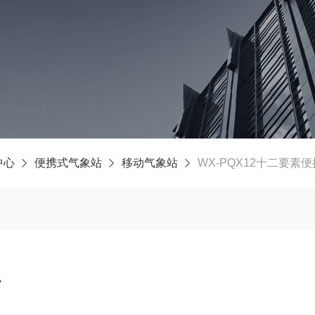
中心
便携式气象站
移动气象站
WX-PQX12十二要素
站