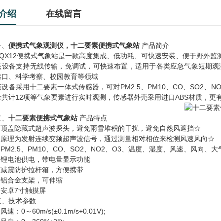
介绍
在线留言
、
便携式气象观测仪，
十二要素便携式气象站
产品简介
X12便携式气象站是一款高度集成、低功耗、可快速安装、便于野外监
备支持无线传输，免调试，可快速布置，适用于各类应急气象短期观测
港口、科学考察、校园教育等领域
备采用十二要素一体式传感器，可对PM2.5、PM10、CO、SO2、
量共计12项等气象要素进行实时观测，传感器外壳采用进口ABS材质，更有
、
十二要素便携式气象站
产品特点
顶盖隐藏式超声波探头，避免雨雪堆积的干扰，避免自然风遮挡☆
原理为发射连续变频超声波信号，通过测量相对相位来检测风速风向☆
M2.5、PM10、CO、SO2、NO2、O3、温度、湿度、风速、风向
锂电池供电，带电量显示功能
减震防护拉杆箱，方便携带
铝合金支架，可伸缩
安卓7寸触摸屏
技术参数
：0～60m/s(±0.1m/s+0.01V);