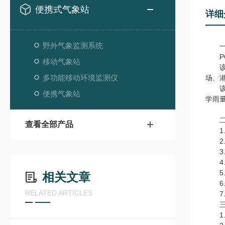
便携式气象站
详细
野外气象监测系统
一
PQ
移动气象站
该设
多功能移动环境监测仪
场、
该设
便携气象站
学雨
二
查看全部产品
1.
2.
3.P
4.
5.
相关文章
6.
RELATED ARTICLES
7.
三、
1.风速