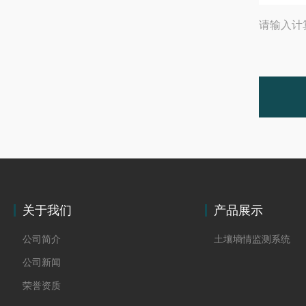
请输入计
关于我们
产品展示
公司简介
土壤墒情监测系统
公司新闻
荣誉资质