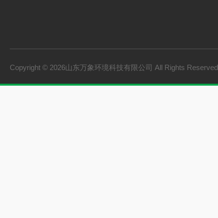
Copyright © 2026山东万象环境科技有限公司 All Rights Reserv