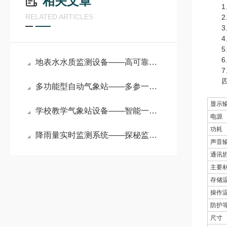
相关文章
1、
RELATED ARTICLES
2、
3、
4、
5、
6、
地表水水质监测设备——高可靠性的多参数在线水质分析仪(万象推荐)
7、
四、
多功能型自动气象站——多参一体，超声智测：气象站的科技跃迁
显示
学校教学气象站设备——智能一体化校园气象观测站亮相
电源
功耗
降雨量实时监测系统——探秘监测神器：水位雨量流速流量仪的科技力量
声音
通讯
主要
存储
操作
防护
尺寸