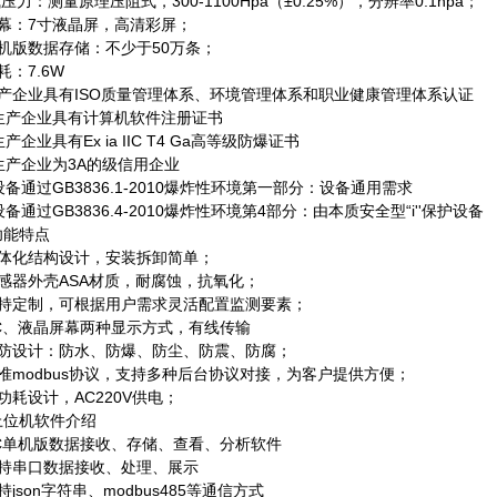
气压力：测量原理压阻式，300-1100Hpa（±0.25%），分辨率0.1hpa；
屏幕：7寸液晶屏，高清彩屏；
机版数据存储：不少于50万条；
耗：7.6W
生产企业具有ISO质量管理体系、环境管理体系和职业健康管理体系认证
、生产企业具有计算机软件注册证书
生产企业具有Ex ia IIC T4 Ga高等级防爆证书
生产企业为3A的级信用企业
设备通过GB3836.1-2010爆炸性环境第一部分：设备通用需求
设备通过GB3836.4-2010爆炸性环境第4部分：由本质安全型“i''保护设备
功能特点
一体化结构设计，安装拆卸简单；
感器外壳ASA材质，耐腐蚀，抗氧化；
支持定制，可根据用户需求灵活配置监测要素；
PC、液晶屏幕两种显示方式，有线传输
五防设计：防水、防爆、防尘、防震、防腐；
准modbus协议，支持多种后台协议对接，为客户提供方便；
功耗设计，AC220V供电；
上位机软件介绍
PC单机版数据接收、存储、查看、分析软件
支持串口数据接收、处理、展示
持json字符串、modbus485等通信方式