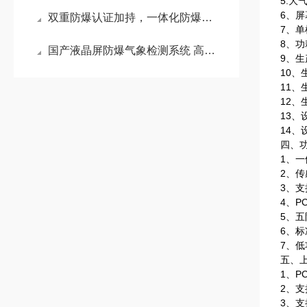
5.大
6、
双重防爆认证加持，一体化防爆自动气象站筑牢高危工业厂区气象安全监测屏障
7、单
8、功
国产液晶屏防爆气象检测系统 高危环境精准监测的安全利器#2026已更新
9、
10
11、
12、
13、
14、
四、
1、
2、传
3、
4、
5、
6、标
7、低
五、
1、
2、
3、支