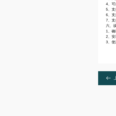
4、可
5、
6、
7、支持
六、
1、
2、
3、