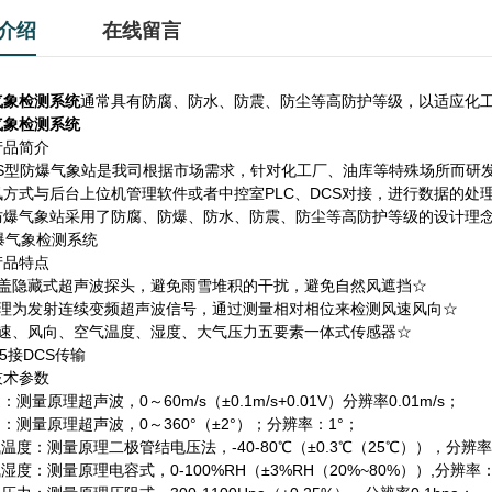
介绍
在线留言
气象检测系统
通常具有防腐、防水、防震、防尘等高防护等级，以适应化
气象检测系统
产品简介
01S型防爆气象站是我司根据市场需求，针对化工厂、油库等特殊场所而
讯方式与后台上位机管理软件或者中控室PLC、DCS对接，进行数据的处
防爆气象站采用了防腐、防爆、防水、防震、防尘等高防护等级的设计理
产品特点
顶盖隐藏式超声波探头，避免雨雪堆积的干扰，避免自然风遮挡☆
原理为发射连续变频超声波信号，通过测量相对相位来检测风速风向☆
风速、风向、空气温度、湿度、大气压力五要素一体式传感器☆
85接DCS传输
技术参数
速：测量原理超声波，0～60m/s（±0.1m/s+0.01V）分辨率0.01m/s；
向：测量原理超声波，0～360°（±2°）；分辨率：1°；
气温度：测量原理二极管结电压法，-40-80℃（±0.3℃（25℃）），分辨率0
气湿度：测量原理电容式，0-100%RH（±3%RH（20%~80%））,分辨率：