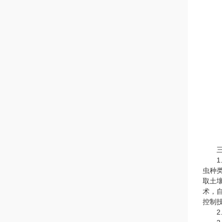
三、
1.
虫种
取土
术，
控制
2.