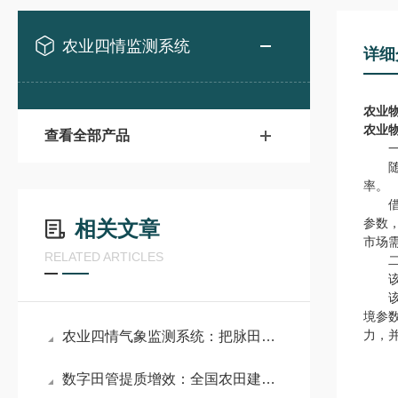
农业四情监测系统
详细
农业
农业
查看全部产品
一、
随着
率。
借助
参数
相关文章
市场
RELATED ARTICLES
二、
该系
该系
境参
力，
农业四情气象监测系统：把脉田间生态 以四情监测守护粮食丰产
数字田管提质增效：全国农田建设综合监测监管系统助力乡村农业振兴