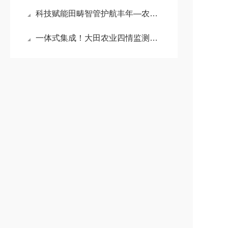
科技赋能田畴智管护航丰年—农田建设综合监测监管系统赋能农业高质量发展
一体式集成！大田农业四情监测系统打造高标准农田数字化管控新风向