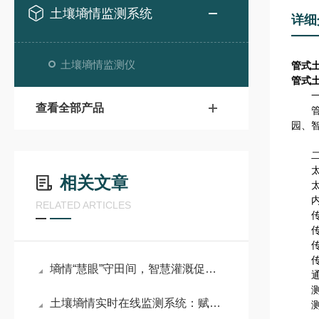
土壤墒情监测系统
详细
土壤墒情监测仪
管式
管式
一、
查看全部产品
管式
园、
二、
太阳
相关文章
太阳
内置
RELATED ARTICLES
传感
传感
传感
传感
墒情“慧眼”守田间，智慧灌溉促丰产——田间土壤墒情监测系统详解
通讯方
测量
土壤墒情实时在线监测系统：赋能智慧农业，守护沃土生机
测量