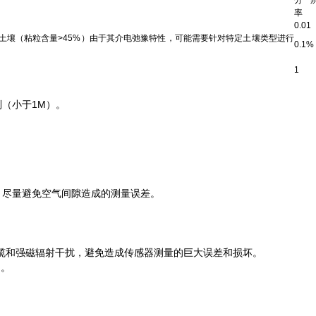
分
率
0.01
量土壤（粘粒含量>45%）由于其介电弛豫特性，可能需要针对特定土壤类型进行
0.1%
1
（小于1M）。
。
尽量避免空气间隙造成的测量误差。
缆和强磁辐射干扰，避免造成传感器测量的巨大误差和损坏。
为。