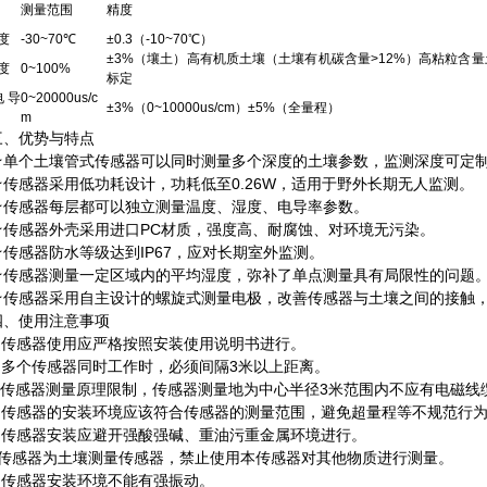
测量范围
精度
度
-30~70℃
±0.3（-10~70℃）
±3%（壤土）高有机质土壤（土壤有机碳含量>12%）高粘粒含
度
0~100%
标定
电导
0~20000us/c
±3%（0~10000us/cm）±5%（全量程）
m
优势与特点
个土壤管式传感器可以同时测量多个深度的土壤参数，监测深度可定制
感器采用低功耗设计，功耗低至0.26W，适用于野外长期无人监测。
感器每层都可以独立测量温度、湿度、电导率参数。
感器外壳采用进口PC材质，强度高、耐腐蚀、对环境无污染。
感器防水等级达到IP67，应对长期室外监测。
感器测量一定区域内的平均湿度，弥补了单点测量具有局限性的问题
感器采用自主设计的螺旋式测量电极，改善传感器与土壤之间的接触，
使用注意事项
传感器使用应严格按照安装使用说明书进行。
多个传感器同时工作时，必须间隔3米以上距离。
传感器测量原理限制，传感器测量地为中心半径3米范围内不应有电磁线
传感器的安装环境应该符合传感器的测量范围，避免超量程等不规范行
传感器安装应避开强酸强碱、重油污重金属环境进行。
传感器为土壤测量传感器，禁止使用本传感器对其他物质进行测量。
传感器安装环境不能有强振动。