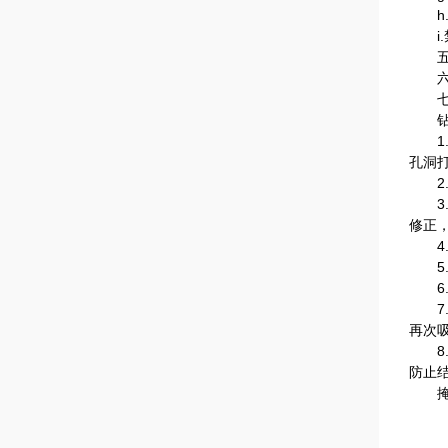
h.
i.
五
六
七、
钻
1.
孔洞打
2.
3.
修正
4.
5.
6.
7.
再次吸
8.
防止
掩埋