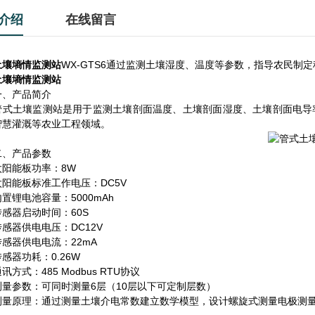
介绍
在线留言
土壤墒情监测站
WX-GTS6通过监测土壤湿度、温度等参数，指导农民
土壤墒情监测站
产品简介
土壤监测站是用于监测土壤剖面温度、土壤剖面湿度、土壤剖面电导率
智慧灌溉等农业工程领域。
产品参数
能板功率：8W
能板标准工作电压：DC5V
锂电池容量：5000mAh
器启动时间：60S
器供电电压：DC12V
器供电电流：22mA
器功耗：0.26W
式：485 Modbus RTU协议
参数：可同时测量6层（10层以下可定制层数）
原理：通过测量土壤介电常数建立数学模型，设计螺旋式测量电极测量