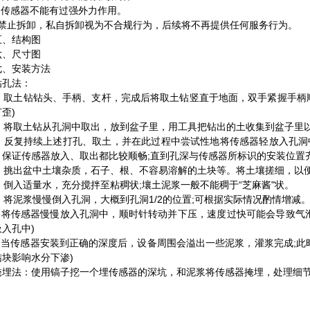
传感器不能有过强外力作用。
禁止拆卸，私自拆卸视为不合规行为，后续将不再提供任何服务行为。
、结构图
、尺寸图
安装方法
孔法：
 取土钻钻头、手柄、支杆，完成后将取土钻竖直于地面，双手紧握手柄
歪)
 将取土钻从孔洞中取出，放到盆子里，用工具把钻出的土收集到盆子里以
 反复持续上述打孔、取土，并在此过程中尝试性地将传感器轻放入孔洞中
，保证传感器放入、取出都比较顺畅;直到孔深与传感器所标识的安装位置
 挑出盆中土壤杂质，石子、根、不容易溶解的土块等。将土壤搓细，以
 倒入适量水，充分搅拌至粘稠状;壤土泥浆一般不能稠于“芝麻酱"状。
 将泥浆慢慢倒入孔洞，大概到孔洞1/2的位置;可根据实际情况酌情增减
将传感器慢慢放入孔洞中，顺时针转动并下压，速度过快可能会导致气泡
入孔中)
当传感器安装到正确的深度后，设备周围会溢出一些泥浆，灌浆完成;此时
结块影响水分下渗)
法：使用镐子挖一个埋传感器的深坑，和泥浆将传感器掩埋，处理细节