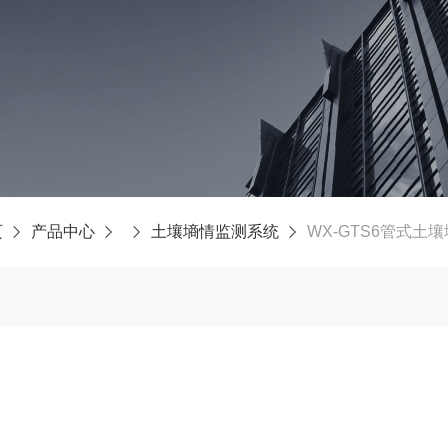
页
产品中心
土壤墒情监测系统
WX-GTS6管式土