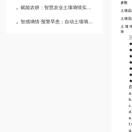
参数
赋能农耕：智慧农业土壤墒情实时在线监测站，筑牢精准灌溉与粮食安全防线
土壤温
土壤湿
智感墒情·预警旱患：自动土壤墒情旱情监测预警系统赋能现代农业发展
土壤
率
三、
★单
★传
★传
★传
★传
★传
★传
四、
a.
b.
c.
d.
e.
f.
g.