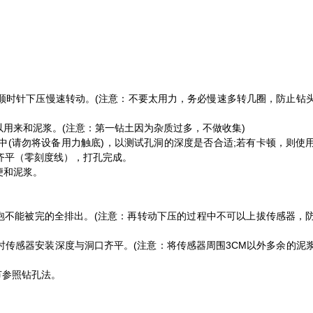
顺时针下压慢速转动。(注意：不要太用力，务必慢速多转几圈，防止钻
用来和泥浆。(注意：第一钻土因为杂质过多，不做收集)
(请勿将设备用力触底)，以测试孔洞的深度是否合适;若有卡顿，则使
齐平（零刻度线），打孔完成。
便和泥浆。
。
不能被完的全排出。(注意：再转动下压的过程中不可以上拔传感器，
传感器安装深度与洞口齐平。(注意：将传感器周围3CM以外多余的泥
参照钻孔法。