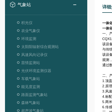
气象站
详细
积光仪
一体
一体
农业气象仪
一、
环境监测
CQ
该设
太阳阳辐射综合观测站
与传
风速风向记录仪
该设备
观测
苗情监测站
通过
光伏环境监测仪器
二、
车载气象站
1.
2.
能见度监测
3.风
路面监测气象站
4.标
5.
森林气象站
6.传
超声波气象站