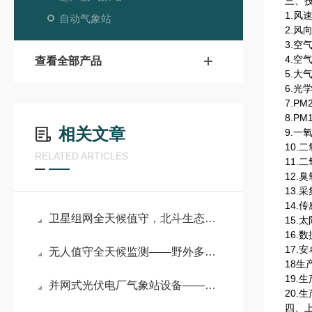
三、
1.风速
自动气象站
2.风
3.空
4.空
查看全部产品
5.大
6.光
7.PM
8.PM
相关文章
9.一
10.
RELATED ARTICLES
11.
12.
13.
14.
卫星组网全天候值守，北斗生态环境监测气象站解锁智慧生态治理新范式
15.
16.
17.
无人值守全天候监测——野外多功能自动气象站筑牢户外环境观测基石
18
19.
并网式光伏电厂气象站设备——多维气象精准监测，护航并网光伏电站高效稳产
20.
四、