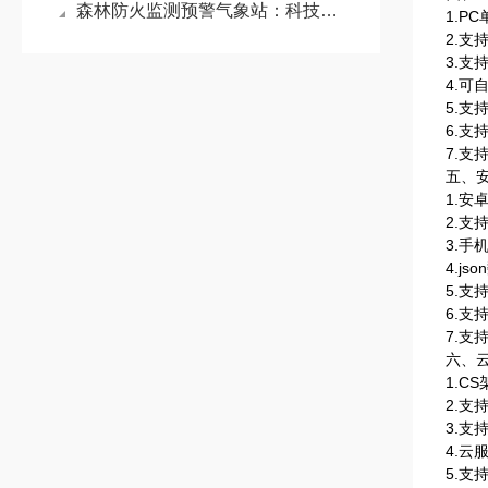
森林防火监测预警气象站：科技铸盾，以智能气象预警守护万亩林海
1.P
2.支
3.支
4.可
5.
6.支
7.支持
五、安
1.
2.支
3.手
4.j
5.
6.支
7.支持
六、
1.C
2.支
3.
4.
5.支